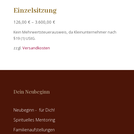
Einzelsitzung
126,00
€
–
3.600,00
€
Kein Mehrwertsteuerausweis, da Kleinunternehmer nach
§19 (1) UStG.
zzgl.
Versandkosten
Dein Neubeginn
Neubeginn - für Dich!
Spirituelles Mentoring
Familienaufstellungen